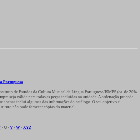
ua Portuguesa
o Instituto de Estudos da Cultura Musical de Língua Portuguesa/ISMPS (ca. de 20%
sempre seja válida para todas as peças incluidas na unidade. A ordenação procede
ue apenas inclui algumas das informações do catálogo. O seu objetivo é
stituto não pode fornecer cópias do material.
T
- U -
V
-
W
-
XYZ