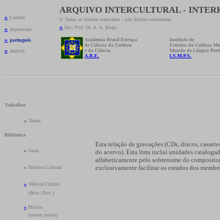
ARQUIVO INTERCULTURAL - INTE
»
Contato
© Todos os direitos reservados - Alle Rechte vorbehalten
»
Dir.: Prof. Dr. A. A. Bispo
»
Impressum
»
Academia Brasil-Europa
Instituto de
português
de Ciência da Cultura
Estudos da Cultura Mu
»
e da Ciência
Mundo de Língua Port
deutsch
A.B.E.
I.S.M.P.S.
Trabalhos
»
Temas
Biblioteca
Esta relação de gravações (CDs, discos, casse
»
Geral
do acervo). Esta lista inclui unidades cataloga
alfabeticamente pelo sobrenome do compositor (
exclusivamente facilitar os estudos dos membro
»
História Cultural
»
Música/Cultura
»
(Bras./Port.)
»
Música
»
(outros países)