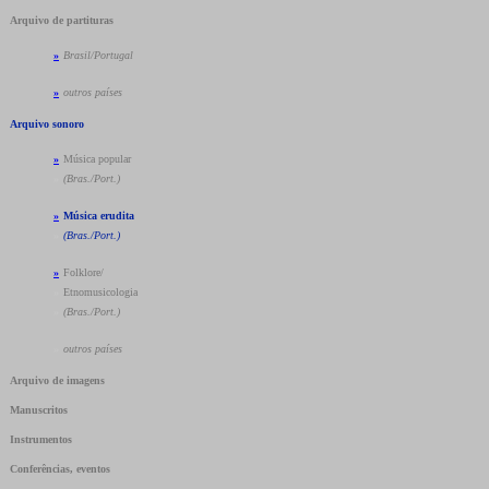
Arquivo de partituras
»
Brasil/Portugal
»
outros países
Arquivo sonoro
»
Música popular
»
(Bras./Port.)
»
Música erudita
»
(Bras./Port.)
»
Folklore/
»
Etnomusicologia
»
(Bras./Port.)
»
outros países
Arquivo de imagens
Manuscritos
Instrumentos
Conferências, eventos