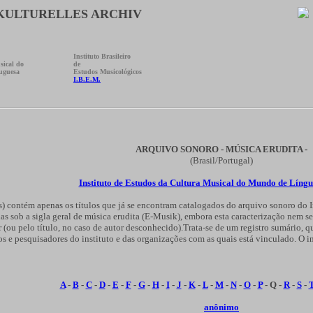
RKULTURELLES ARCHIV
Instituto Brasileiro
sical do
de
uguesa
Estudos Musicológicos
I.B.E.M.
ARQUIVO SONORO - MÚSICA ERUDITA -
(Brasil/Portugal)
Instituto de Estudos da Cultura Musical do Mundo de Líng
tes) contém apenas os títulos que já se encontram catalogados do arquivo sonoro d
das sob a sigla geral de música erudita (E-Musik), embora esta caracterização nem 
ou pelo título, no caso de autor desconhecido).Trata-se de um registro sumário, q
s e pesquisadores do instituto e das organizações com as quais está vinculado. O in
A
-
B
-
C
-
D
-
E
-
F
-
G
-
H
-
I
-
J
-
K
-
L
-
M
-
N
-
O
-
P
- Q -
R
-
S
-
anônimo